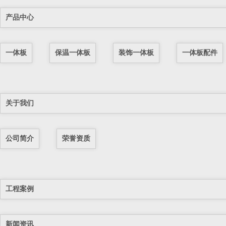
产品中心
一体板
保温一体板
装饰一体板
一体板配件
关于我们
公司简介
荣誉资质
工程案例
新闻资讯