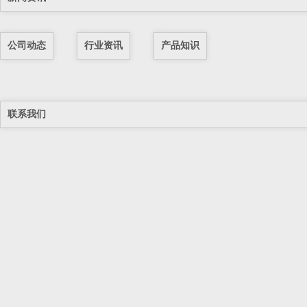
公司动态
行业资讯
产品知识
联系我们