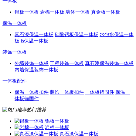
一体板
铝板一体板
岩棉一体板
墙体一体板
真金板一体板
保温一体板
真石漆保温一体板
硅酸钙板保温一体板
水包水保温一体
板
fs保温一体板
装饰一体板
外墙装饰一体板
工程装饰一体板
真石漆保温装饰一体板
内墙保温装饰一体板
一体板配件
保温一体板扣件
装饰一体板扣件
一体板锚固件
保温一
体板锚固件
热门推荐
铝板一体板
岩棉一体板
真石漆保温一体板