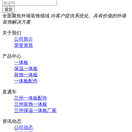
全面聚焦外墙装饰领域
向客户提供系统化、具有价值的外墙
装饰解决方案
关于我们
公司简介
荣誉资质
产品中心
一体板
保温一体板
装饰一体板
一体板配件
直通车
兰州一体板配件
兰州装饰一体板
兰州保温一体板厂家
资讯动态
公司动态