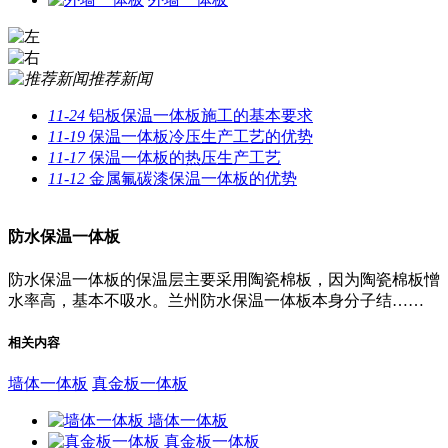
推荐新闻
11-24
铝板保温一体板施工的基本要求
11-19
保温一体板冷压生产工艺的优势
11-17
保温一体板的热压生产工艺
11-12
金属氟碳漆保温一体板的优势
防水保温一体板
防水保温一体板的保温层主要采用陶瓷棉板，因为陶瓷棉板憎
水率高，基本不吸水。兰州防水保温一体板本身分子结……
相关内容
墙体一体板
真金板一体板
墙体一体板
真金板一体板