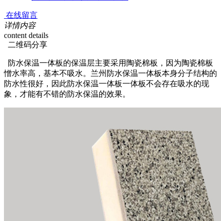
在线留言
详情内容
content details
二维码分享
防水保温一体板的保温层主要采用陶瓷棉板，因为陶瓷棉板
憎水率高，基本不吸水。兰州防水保温一体板本身分子结构的
防水性很好，因此防水保温一体板一体板不会存在吸水的现
象，才能有不错的防水保温的效果。