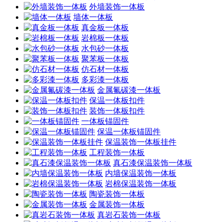
外墙装饰一体板
墙体一体板
真金板一体板
岩棉板一体板
水包砂一体板
聚苯板一体板
仿石材一体板
多彩漆一体板
金属氟碳漆一体板
保温一体板扣件
装饰一体板扣件
一体板锚固件
保温一体板锚固件
保温装饰一体板挂件
工程装饰一体板
真石漆保温装饰一体板
内墙保温装饰一体板
岩棉保温装饰一体板
陶瓷装饰一体板
金属装饰一体板
真岩石装饰一体板